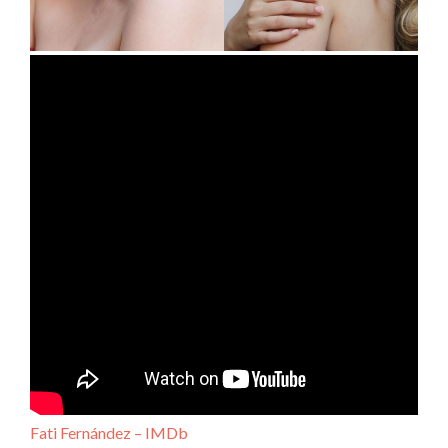
Fati Fernández – IMDb