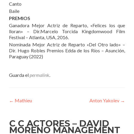
Canto
Baile
PREMIOS
Ganadora Mejor Actriz de Reparto, «Felices los que
lloran» – Dir.Marcelo Torcida Kingdomwood Film
Festival – Atlanta, USA, 2016.
Nominada Mejor Actriz de Reparto «Del Otro lado» –
Dir. Hugo Robles Premios Edda de los Ríos – Asunción,
Paraguay (2022)
Guarda el
permalink
.
Navegación
←
Mathieu
Anton Yakolev
→
de
entradas
C C ACTORES – DAVID
MORENO MANAGEMENT