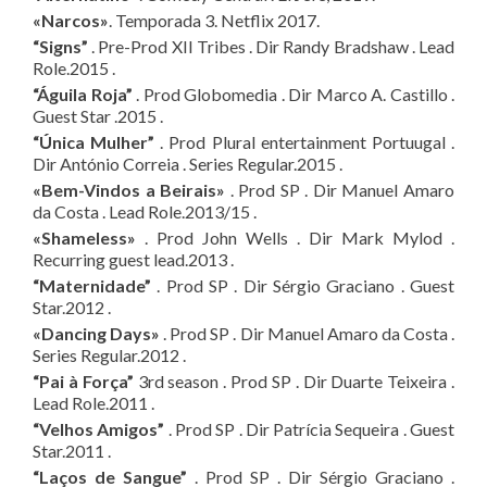
«Narcos»
. Temporada 3. Netflix 2017.
“Signs”
. Pre-Prod XII Tribes . Dir Randy Bradshaw . Lead
Role.2015 .
“Águila Roja”
. Prod Globomedia . Dir Marco A. Castillo .
Guest Star .2015 .
“Única Mulher”
. Prod Plural entertainment Portuugal .
Dir António Correia . Series Regular.2015 .
«Bem-Vindos a Beirais»
. Prod SP . Dir Manuel Amaro
da Costa . Lead Role.2013/15 .
«Shameless»
. Prod John Wells . Dir Mark Mylod .
Recurring guest lead.2013 .
“Maternidade”
. Prod SP . Dir Sérgio Graciano . Guest
Star.2012 .
«Dancing Days»
. Prod SP . Dir Manuel Amaro da Costa .
Series Regular.2012 .
“Pai à Força”
3rd season . Prod SP . Dir Duarte Teixeira .
Lead Role.2011 .
“Velhos Amigos”
. Prod SP . Dir Patrícia Sequeira . Guest
Star.2011 .
“Laços de Sangue”
. Prod SP . Dir Sérgio Graciano .