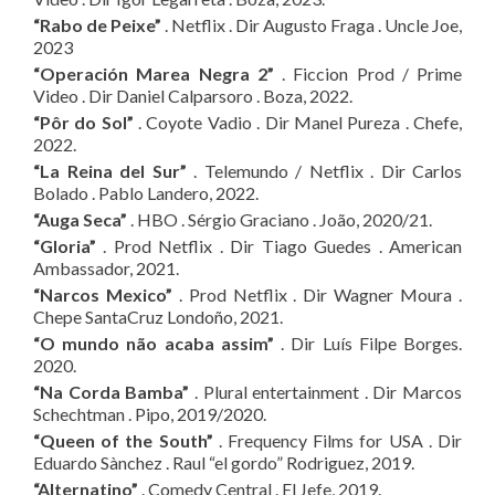
“Rabo de Peixe”
. Netflix . Dir Augusto Fraga . Uncle Joe,
2023
“Operación Marea Negra 2”
. Ficcion Prod / Prime
Video . Dir Daniel Calparsoro . Boza, 2022.
“Pôr do Sol”
. Coyote Vadio . Dir Manel Pureza . Chefe,
2022.
“La Reina del Sur”
. Telemundo / Netflix . Dir Carlos
Bolado . Pablo Landero, 2022.
“Auga Seca”
. HBO . Sérgio Graciano . João, 2020/21.
“Gloria”
. Prod Netflix . Dir Tiago Guedes . American
Ambassador, 2021.
“Narcos Mexico”
. Prod Netflix . Dir Wagner Moura .
Chepe SantaCruz Londoño, 2021.
“O mundo não acaba assim”
. Dir Luís Filpe Borges.
2020.
“Na Corda Bamba”
. Plural entertainment . Dir Marcos
Schechtman . Pipo, 2019/2020.
“Queen of the South”
. Frequency Films for USA . Dir
Eduardo Sànchez . Raul “el gordo” Rodriguez, 2019.
“Alternatino”
. Comedy Central . El Jefe, 2019.