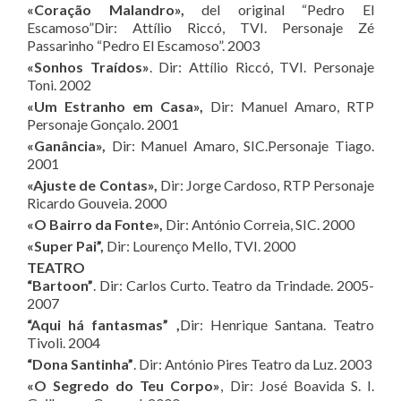
«Coração Malandro»,
del original “Pedro El
Escamoso”Dir: Attílio Riccó, TVI. Personaje Zé
Passarinho “Pedro El Escamoso”. 2003
«Sonhos Traídos»
. Dir: Attílio Riccó, TVI. Personaje
Toni. 2002
«Um Estranho em Casa»,
Dir: Manuel Amaro, RTP
Personaje Gonçalo. 2001
«Ganância»,
Dir: Manuel Amaro, SIC.Personaje Tiago.
2001
«Ajuste de Contas»,
Dir: Jorge Cardoso, RTP Personaje
Ricardo Gouveia. 2000
«O Bairro da Fonte»,
Dir: António Correia, SIC. 2000
«Super Pai”,
Dir: Lourenço Mello, TVI. 2000
TEATRO
“Bartoon”
. Dir: Carlos Curto. Teatro da Trindade. 2005-
2007
“Aqui há fantasmas” ,
Dir: Henrique Santana. Teatro
Tivoli. 2004
“Dona Santinha”
. Dir: António Pires Teatro da Luz. 2003
«O Segredo do Teu Corpo»
, Dir: José Boavida S. I.