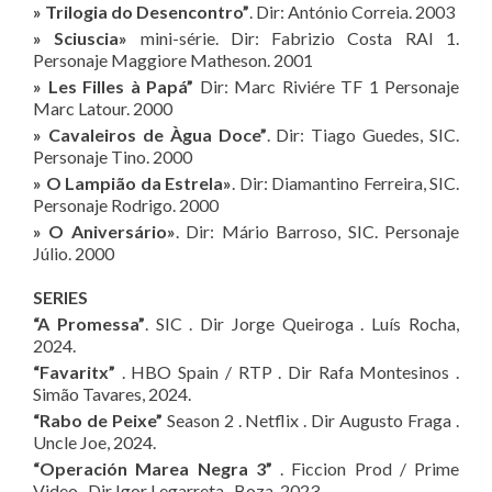
» Trilogia do Desencontro”
. Dir: António Correia. 2003
» Sciuscia»
mini-série. Dir: Fabrizio Costa RAI 1.
Personaje Maggiore Matheson. 2001
» Les Filles à Papá”
Dir: Marc Riviére TF 1 Personaje
Marc Latour. 2000
» Cavaleiros de Àgua Doce”
. Dir: Tiago Guedes, SIC.
Personaje Tino. 2000
» O Lampião da Estrela»
. Dir: Diamantino Ferreira, SIC.
Personaje Rodrigo. 2000
» O Aniversário»
. Dir: Mário Barroso, SIC. Personaje
Júlio. 2000
SERIES
“A Promessa”
. SIC . Dir Jorge Queiroga . Luís Rocha,
2024.
“Favaritx”
. HBO Spain / RTP . Dir Rafa Montesinos .
Simão Tavares, 2024.
“Rabo de Peixe”
Season 2 . Netflix . Dir Augusto Fraga .
Uncle Joe, 2024.
“Operación Marea Negra 3”
. Ficcion Prod / Prime
Video . Dir Igor Legarreta . Boza, 2023.