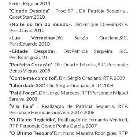
Series Regular.2011 .
“Cidade Despida”
. Prod SP . Dir Patrícia Sequeira .
Guest Starr
.
2010 .
«Noite do fim do mundo»
. Dir:Enrique Oliveira,RTP.
Pers:David.2010
«Lua Vermelha»
Dir: Sergio Graciano,SIC.
Pers:Eduardo.2010
«Cidade Despida»
. Dir:Patricia Sequeira, SIC.
Per:Rodrigo.2010
“Perfeito Coração”
. Dir: Duarte Teixeira, SIC. Personaje
Bento Viegas. 2009
“Conta-me como foi”
. Dir: Sérgio Graciano, RTP. 2009
“Liberdade XXI”
. Dir: Sergio Graciano, RTP. 2008
“Pai à Força”
. Dir: Jorge Marecos, RTP,Personaje Miguel
Saraiva. 2008
“Vila Faia”
, Realização de Patricia Sequeira, RTP.
Personaje Henrique Gouveia. 2007-2008
“O Dia do Regicídio”,
Realização de Fernando Vendrell,
RTP Personaje Conde Penha Garcia. 2007
“O Último Tesouro”
Dir: Nuno Madeira Rodrigues, RTP