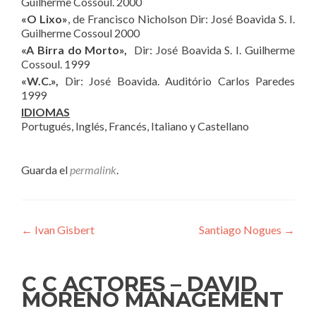
Guilherme Cossoul. 2000
«O Lixo»
, de Francisco Nicholson Dir: José Boavida S. I.
Guilherme Cossoul 2000
«A Birra do Morto»,
Dir: José Boavida S. I. Guilherme
Cossoul. 1999
«W.C.»,
Dir: José Boavida. Auditório Carlos Paredes
1999
IDIOMAS
Portugués, Inglés, Francés, Italiano y Castellano
Guarda el
permalink
.
Navegación
←
Ivan Gisbert
Santiago Nogues
→
de
entradas
C C ACTORES – DAVID
MORENO MANAGEMENT