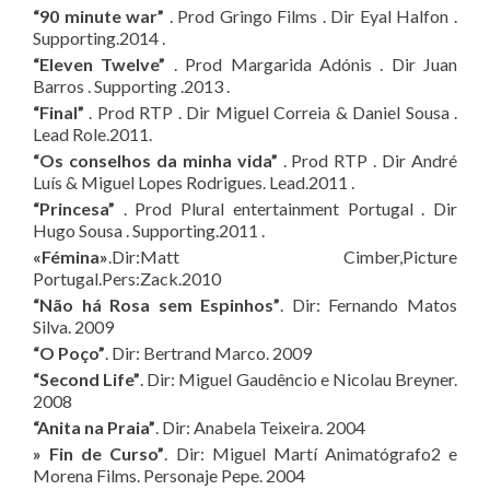
“90 minute war”
. Prod Gringo Films . Dir Eyal Halfon .
Supporting.2014 .
“Eleven Twelve”
. Prod Margarida Adónis . Dir Juan
Barros . Supporting .2013 .
“Final”
. Prod RTP . Dir Miguel Correia & Daniel Sousa .
Lead Role.2011.
“Os conselhos da minha vida”
. Prod RTP . Dir André
Luís & Miguel Lopes Rodrigues. Lead.2011 .
“Princesa”
. Prod Plural entertainment Portugal . Dir
Hugo Sousa . Supporting.2011 .
«Fémina»
.Dir:Matt Cimber,Picture
Portugal.Pers:Zack.2010
“Não há Rosa sem Espinhos”
. Dir: Fernando Matos
Silva. 2009
“O Poço”
. Dir: Bertrand Marco. 2009
“Second Life”
. Dir: Miguel Gaudêncio e Nicolau Breyner.
2008
“Anita na Praia”
. Dir: Anabela Teixeira. 2004
» Fin de Curso”
. Dir: Miguel Martí Animatógrafo2 e
Morena Films. Personaje Pepe. 2004