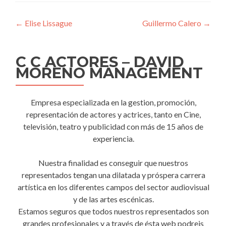
Navegación
←
Elise Lissague
Guillermo Calero
→
de
entradas
C C ACTORES – DAVID
MORENO MANAGEMENT
Empresa especializada en la gestion, promoción,
representación de actores y actrices, tanto en Cine,
televisión, teatro y publicidad con más de 15 años de
experiencia.
Nuestra finalidad es conseguir que nuestros
representados tengan una dilatada y próspera carrera
artística en los diferentes campos del sector audiovisual
y de las artes escénicas.
Estamos seguros que todos nuestros representados son
grandes profesionales y a través de ésta web podreis